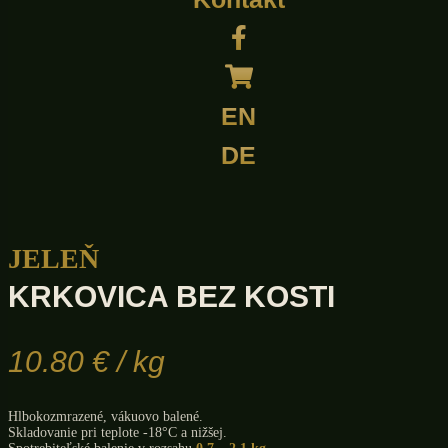
EN
DE
JELEŇ
KRKOVICA BEZ KOSTI
10.80
€
/ kg
Hlbokozmrazené, vákuovo balené.
Skladovanie pri teplote -18°C a nižšej.