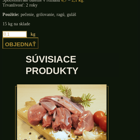
Spotrebiteľské balenie v rozsahu
0,7
–
2,1 kg
.
Trvanlivosť: 2 roky
Použitie:
pečenie, grilovanie, ragú, guláš
15 kg na sklade
množstvo
kg
Jeleň
-
OBJEDNAŤ
Krkovica
bez
SÚVISIACE
kosti
PRODUKTY