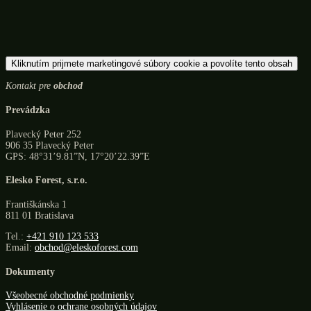
Kliknutím prijmete marketingové súbory cookie a povolíte tento obsah
Kontakt pre
obchod
Prevádzka
Plavecký Peter 252
906 35 Plavecký Peter
GPS: 48°31’9.81”N, 17°20’22.39”E
Elesko Forest, s.r.o.
Františkánska 1
811 01 Bratislava
Tel.:
+421 910 123 533
Email:
obchod@eleskoforest.com
Dokumenty
Všeobecné obchodné podmienky
Vyhlásenie o ochrane osobných údajov